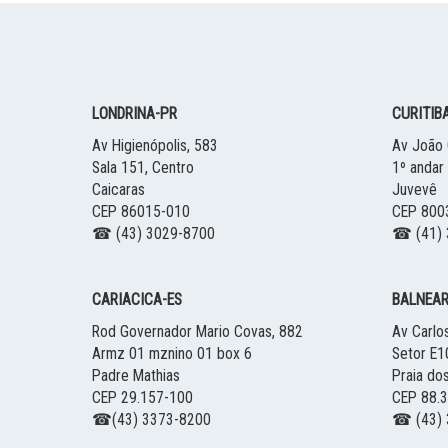
LONDRINA
-
PR
CURITIB
Av Higienópolis, 583
Av João 
Sala 151, Centro
1º andar
Caicaras
Juvevê
CEP 86015-010
CEP 800
☎ (43) 3029-8700
☎ (41) 
CARIACICA
-
ES
BALNEAR
Rod Governador Mario Covas, 882
Av Carlo
Armz 01 mznino 01 box 6
Setor E1
Padre Mathias
Praia do
CEP 29.157-100
CEP 88.
☎(43) 3373-8200
☎ (43) 