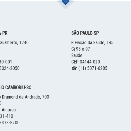
A
-
PR
SÃO PAULO
-
SP
Gualberto, 1740
R Fiação da Saúde, 145
Cj 95 e 97
Saúde
30-001
CEP 04144-020
3024-2050
☎ (11) 5071-6285
IO CAMBORIU
-
SC
s Drumond de Andrade, 700
0
s Amores
331-410
3373-8200