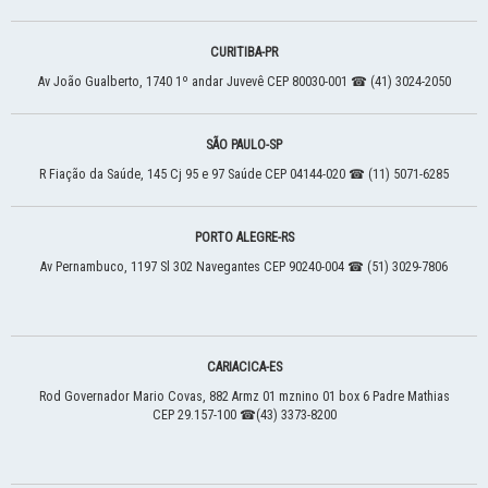
CURITIBA
-
PR
Av João Gualberto, 1740
1º andar
Juvevê
CEP 80030-001
☎ (41) 3024-2050
SÃO PAULO
-
SP
R Fiação da Saúde, 145
Cj 95 e 97
Saúde
CEP 04144-020
☎ (11) 5071-6285
PORTO ALEGRE
-
RS
Av Pernambuco, 1197
Sl 302
Navegantes
CEP 90240-004
☎ (51) 3029-7806
CARIACICA
-
ES
Rod Governador Mario Covas, 882
Armz 01 mznino 01 box 6
Padre Mathias
CEP 29.157-100
☎(43) 3373-8200