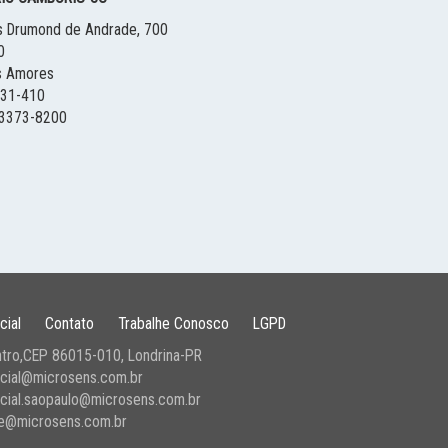
s Drumond de Andrade, 700
0
s Amores
331-410
3373-8200
cial
Contato
Trabalhe Conosco
LGPD
tro,
CEP 86015-010,
Londrina
-
PR
cial@microsens.com.br
cial.saopaulo@microsens.com.br
e@microsens.com.br