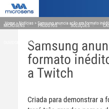
Home
>
Notícias
>
Samsung anuncia ação em formato inédit
MICROSENS
PRODUTOS
SOLUÇÕES
CA
Samsung anun
OUVIDORIA \ DENÚNCIAS
formato inédit
a Twitch
Criada para demonstrar a fo