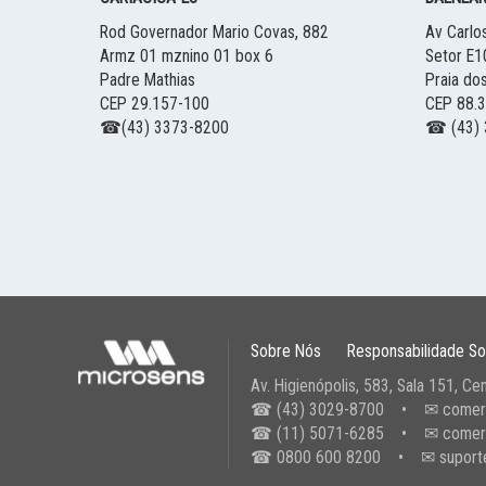
Rod Governador Mario Covas, 882
Av Carlo
Armz 01 mznino 01 box 6
Setor E1
Padre Mathias
Praia do
CEP 29.157-100
CEP 88.
☎(43) 3373-8200
☎ (43) 
Sobre Nós
Responsabilidade So
Av. Higienópolis, 583, Sala 151, Cen
☎
(43) 3029-8700
• ✉
comer
☎
(11) 5071-6285
• ✉
comer
☎
0800 600 8200
• ✉
suport