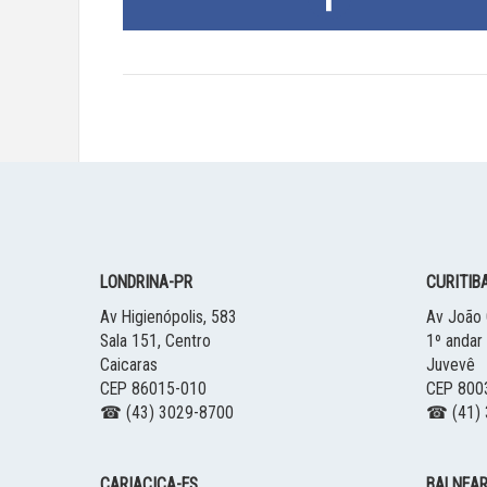
LONDRINA
-
PR
CURITIB
Av Higienópolis, 583
Av João 
Sala 151, Centro
1º andar
Caicaras
Juvevê
CEP 86015-010
CEP 800
☎ (43) 3029-8700
☎ (41) 
CARIACICA
-
ES
BALNEAR