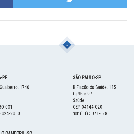
A
-
PR
SÃO PAULO
-
SP
Gualberto, 1740
R Fiação da Saúde, 145
Cj 95 e 97
Saúde
30-001
CEP 04144-020
3024-2050
☎ (11) 5071-6285
IO CAMBORIU
-
SC