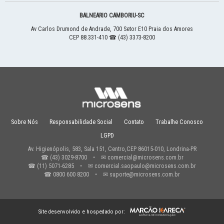
BALNEARIO CAMBORIU
-
SC
Av Carlos Drumond de Andrade, 700
Setor E10
Praia dos Amores
CEP 88.331-410
☎ (43) 3373-8200
Sobre Nós
Responsabilidade Social
Contato
Trabalhe Conosco
LGPD
Av. Higienópolis, 583, Sala 151, Centro,
CEP 86015-010,
Londrina
-
PR
☎
(43) 3029-8700
• ✉
comercial@microsens.com.br
☎
(11) 5071-6285
• ✉
comercial.saopaulo@microsens.com.br
☎
0800 600 8200
• ✉
suporte@microsens.com.br
Site desenvolvido e hospedado por: