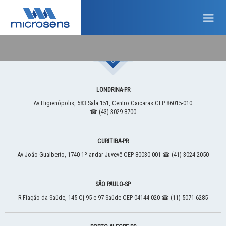
LONDRINA
-
PR
Av Higienópolis, 583
Sala 151, Centro
Caicaras
CEP 86015-010
☎ (43) 3029-8700
CURITIBA
-
PR
Av João Gualberto, 1740
1º andar
Juvevê
CEP 80030-001
☎ (41) 3024-2050
SÃO PAULO
-
SP
R Fiação da Saúde, 145
Cj 95 e 97
Saúde
CEP 04144-020
☎ (11) 5071-6285