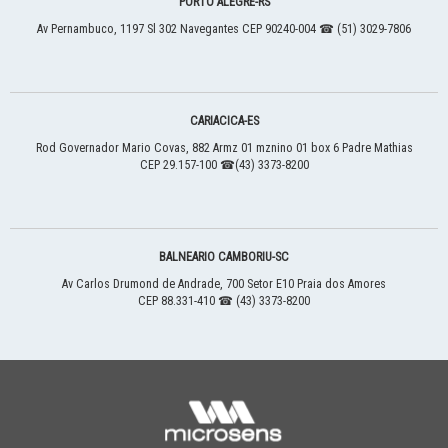
PORTO ALEGRE
-
RS
Av Pernambuco, 1197
Sl 302
Navegantes
CEP 90240-004
☎ (51) 3029-7806
CARIACICA
-
ES
Rod Governador Mario Covas, 882
Armz 01 mznino 01 box 6
Padre Mathias
CEP 29.157-100
☎(43) 3373-8200
BALNEARIO CAMBORIU
-
SC
Av Carlos Drumond de Andrade, 700
Setor E10
Praia dos Amores
CEP 88.331-410
☎ (43) 3373-8200